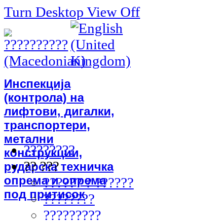
Turn Desktop View Off
Инспекција
(контрола) на
лифтови, дигалки,
транспортери,
метални
????????
конструкции,
?? ???
рударска техничка
опрема и опрема
?????? ? ??????
под притисок
????????
?????????