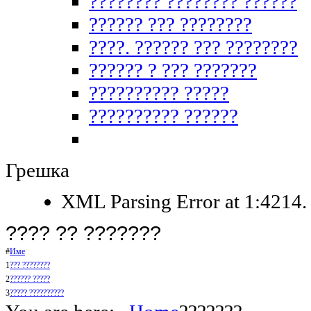
???????? ???????? ??????
?????? ??? ????????
????. ?????? ??? ????????
?????? ? ??? ???????
?????????? ?????
?????????? ??????
Грешка
XML Parsing Error at 1:4214. 
???? ?? ???????
#
Име
1
??? ????????
2
?????? ?????
3
????? ??????????