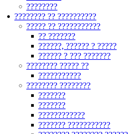
????????
???????? ?? ??????????
????? ?? ???????????
?? ???????
??????, ?????? ? ?????
?????? ? ??? ???????
???????? ????? ??
???????????
???????? ????????
???????
???????
????????????
??????? ???????????