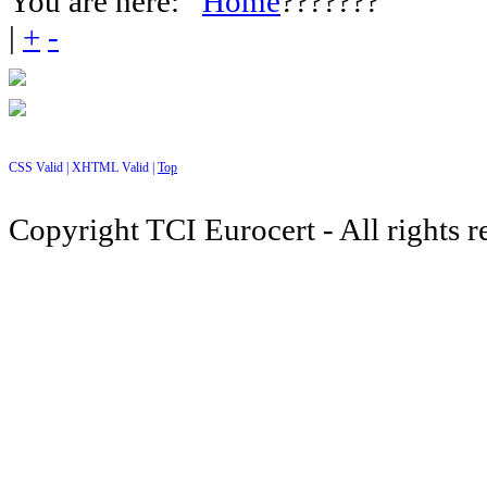
You are here:
Home
???????
|
+
-
CSS Valid |
XHTML Valid |
Top
Copyright TCI Eurocert - All rights r