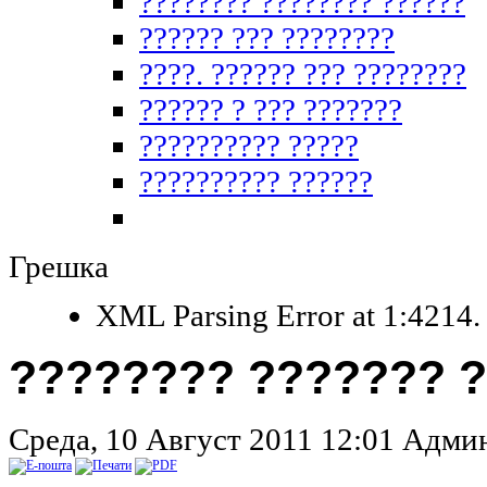
???????? ???????? ??????
?????? ??? ????????
????. ?????? ??? ????????
?????? ? ??? ???????
?????????? ?????
?????????? ??????
Грешка
XML Parsing Error at 1:4214. 
???????? ??????? ?
Среда, 10 Август 2011 12:01
Админ