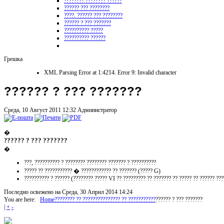
???????? ???????? ??????
?????? ??? ????????
????. ?????? ??? ????????
?????? ? ??? ???????
?????????? ?????
?????????? ??????
Грешка
XML Parsing Error at 1:4214. Error 9: Invalid character
?????? ? ??? ???????
Среда, 10 Август 2011 12:32
Администратор
�
????? ? ??? ???????
?
�
???, ?????????? ? ???????? ???????? ??????? ? ??????????
????? ?? ??????????? � ???????????? ?? ??????? (????? G)
?????????? ? ?????? (???????? ????? VI ?? ????????? ?? ??????? ?? ????? ?? ?????? ???
Последно освежено на Среда, 30 Април 2014 14:24
You are here:
Home
???????? ?? ??????????
????? ?? ???????????
?????? ? ??? ???????
|
+
-