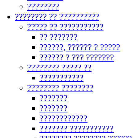
????????
???????? ?? ??????????
????? ?? ???????????
?? ???????
??????, ?????? ? ?????
?????? ? ??? ???????
???????? ????? ??
???????????
???????? ????????
???????
???????
????????????
??????? ???????????