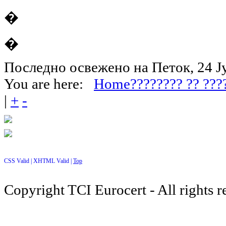
�
�
Последно освежено на Петок, 24 Ј
You are here:
Home
???????? ?? ???
|
+
-
CSS Valid |
XHTML Valid |
Top
Copyright TCI Eurocert - All rights r