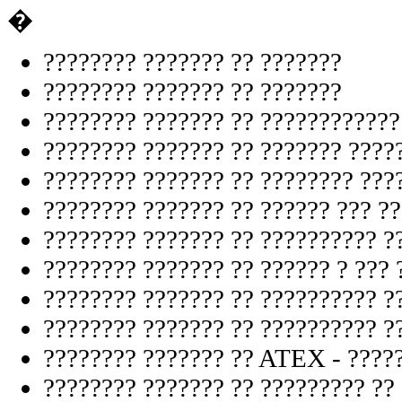
�
???????? ??????? ?? ???????
???????? ??????? ?? ???????
???????? ??????? ?? ????????????
???????? ??????? ?? ??????? ????
???????? ??????? ?? ???????? ???
???????? ??????? ?? ?????? ??? ?
???????? ??????? ?? ?????????? ?
???????? ??????? ?? ?????? ? ??? 
???????? ??????? ?? ?????????? ?
???????? ??????? ?? ?????????? ?
???????? ??????? ?? ATEX - ????
???????? ??????? ?? ????????? ??