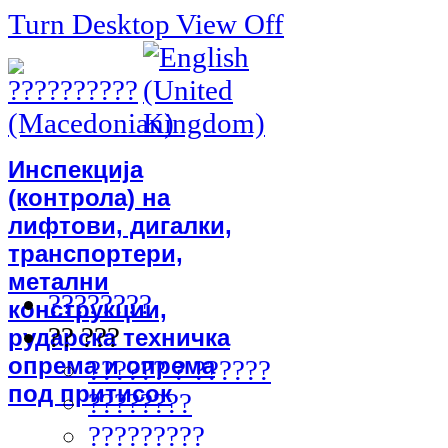
Turn Desktop View Off
Инспекција
(контрола) на
лифтови, дигалки,
транспортери,
метални
????????
конструкции,
?? ???
рударска техничка
опрема и опрема
?????? ? ??????
под притисок
????????
?????????