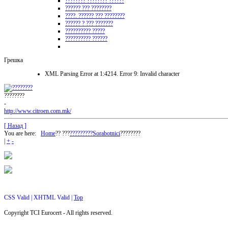
???????? ???????? ??????
?????? ??? ????????
????. ?????? ??? ????????
?????? ? ??? ???????
?????????? ?????
?????????? ??????
Грешка
XML Parsing Error at 1:4214. Error 9: Invalid character
????????
-
http://www.citroen.com.mk/
[ Назад ]
You are here:
Home
?? ???
?????????
Sorabotnici
????????
|
+
-
CSS Valid |
XHTML Valid |
Top
Copyright TCI Eurocert - All rights reserved.