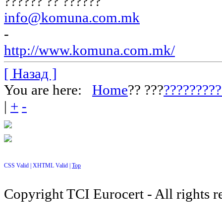
?????? ?? ??????
info@komuna.com.mk
-
http://www.komuna.com.mk/
[ Назад ]
You are here:
Home
?? ???
?????????
|
+
-
CSS Valid |
XHTML Valid |
Top
Copyright TCI Eurocert - All rights r