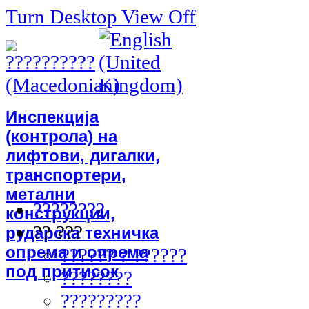
Turn Desktop View Off
Инспекција
(контрола) на
лифтови, дигалки,
транспортери,
метални
????????
конструкции,
?? ???
рударска техничка
опрема и опрема
?????? ? ??????
под притисок
????????
?????????