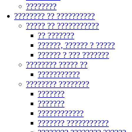
????????
???????? ?? ??????????
????? ?? ???????????
?? ???????
??????, ?????? ? ?????
?????? ? ??? ???????
???????? ????? ??
???????????
???????? ????????
???????
???????
????????????
??????? ???????????