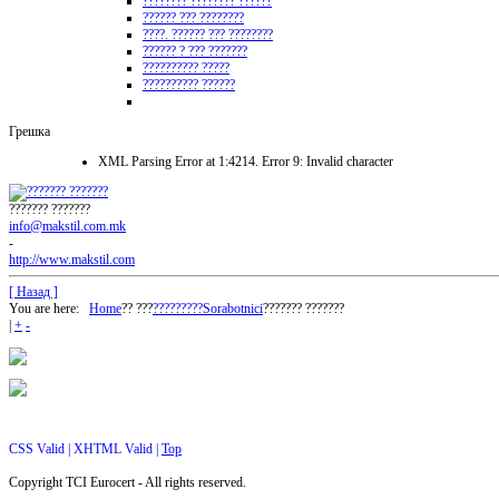
???????? ???????? ??????
?????? ??? ????????
????. ?????? ??? ????????
?????? ? ??? ???????
?????????? ?????
?????????? ??????
Грешка
XML Parsing Error at 1:4214. Error 9: Invalid character
??????? ???????
info@makstil.com.mk
-
http://www.makstil.com
[ Назад ]
You are here:
Home
?? ???
?????????
Sorabotnici
??????? ???????
|
+
-
CSS Valid |
XHTML Valid |
Top
Copyright TCI Eurocert - All rights reserved.