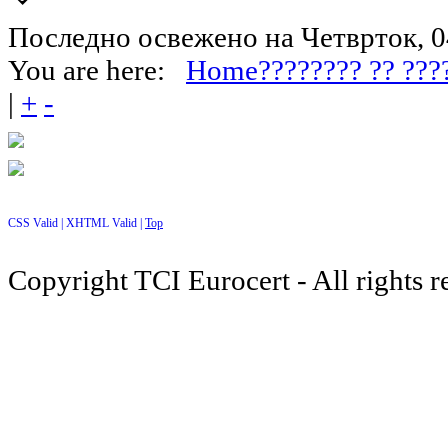
Последно освежено на Четврток, 0
You are here:
Home
???????? ?? ???
|
+
-
CSS Valid |
XHTML Valid |
Top
Copyright TCI Eurocert - All rights r