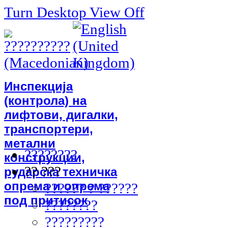
Turn Desktop View Off
Инспекција
(контрола) на
лифтови, дигалки,
транспортери,
метални
????????
конструкции,
?? ???
рударска техничка
опрема и опрема
?????? ? ??????
под притисок
????????
?????????