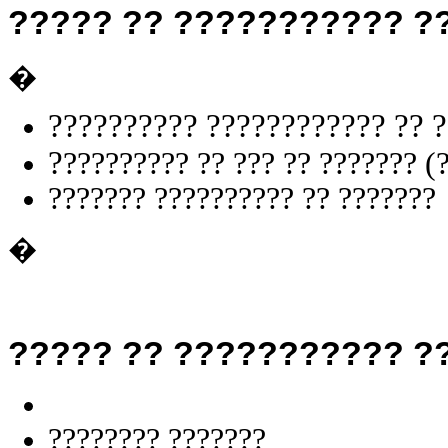
????? ?? ??????????? ?
�
?????????? ???????????? ?? 
?
????????? ?? ??? ?? ??????
??????? ?????????? ?? ???????
�
????? ?? ??????????? 
???????? ???????