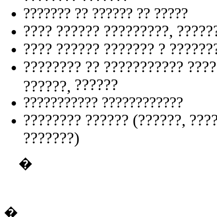
??????? ?? ?????? ?? ?????
???? ?????? ?????????, ?????
???? ?????? ??????? ?
??????
???????? ?? ???????????
????
??????
??????,
??????????? ????????????
???????? ?????? (??????,
???
???????)
�
�