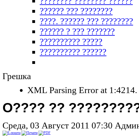
???????? ???????? ??????
?????? ??? ????????
????. ?????? ??? ????????
?????? ? ??? ???????
?????????? ?????
?????????? ??????
Грешка
XML Parsing Error at 1:4214. 
O???? ?? ????????
Среда, 03 Август 2011 07:30
Админ