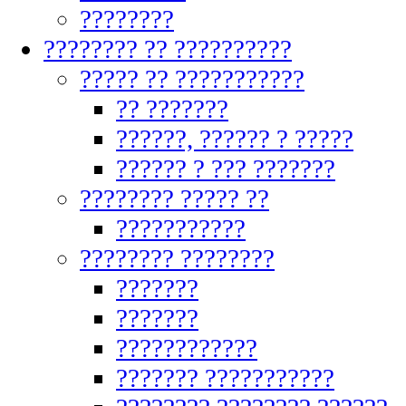
????????
???????? ?? ??????????
????? ?? ???????????
?? ???????
??????, ?????? ? ?????
?????? ? ??? ???????
???????? ????? ??
???????????
???????? ????????
???????
???????
????????????
??????? ???????????