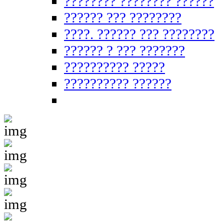
???????? ???????? ??????
?????? ??? ????????
????. ?????? ??? ????????
?????? ? ??? ???????
?????????? ?????
?????????? ??????