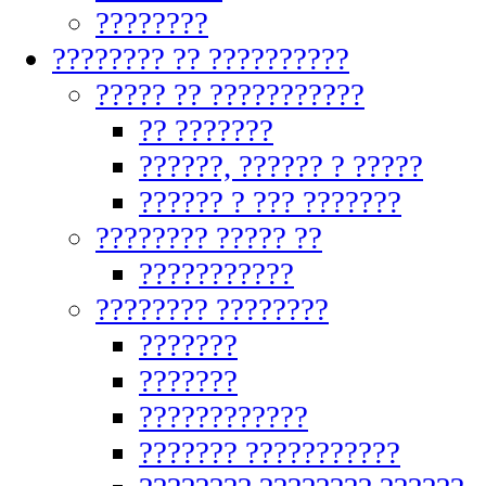
????????
???????? ?? ??????????
????? ?? ???????????
?? ???????
??????, ?????? ? ?????
?????? ? ??? ???????
???????? ????? ??
???????????
???????? ????????
???????
???????
????????????
??????? ???????????